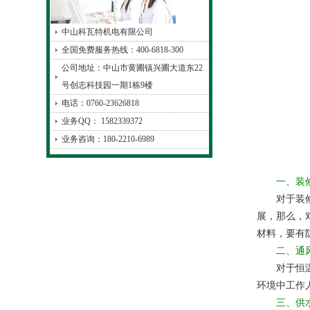
中山科瓦特机电有限公司
全国免费服务热线：400-6818-300
公司地址：中山市黄圃镇兴圃大道东22
号创志科技园一期1栋9楼
电话：0760-23626818
业务QQ： 1582339372
业务咨询：180-2210-6989
一、装修
对于装修来
展，那么，
材料，要有
二、通风
对于恒温恒
环境中工作
三、供水