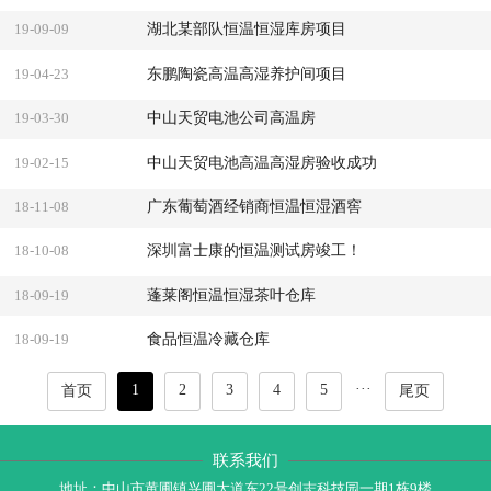
湖北某部队恒温恒湿库房项目
19-09-09
东鹏陶瓷高温高湿养护间项目
19-04-23
中山天贸电池公司高温房
19-03-30
中山天贸电池高温高湿房验收成功
19-02-15
广东葡萄酒经销商恒温恒湿酒窖
18-11-08
深圳富士康的恒温测试房竣工！
18-10-08
蓬莱阁恒温恒湿茶叶仓库
18-09-19
食品恒温冷藏仓库
18-09-19
···
1
2
3
4
5
首页
尾页
联系我们
地址：中山市黄圃镇兴圃大道东22号创志科技园一期1栋9楼