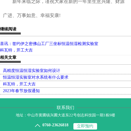
新年来临之际，谨祝大家在新的一年里生意兴隆、财源
广进、万事如意、幸福安康!
继续阅读
喜讯：签约伊之密佛山工厂三坐标恒温恒湿检测实验室
科瓦特，开工大吉
相关文章
高精度恒温恒湿实验室如何设计
恒温恒湿实验室对水系统有什么要求
科瓦特，开工大吉
2023年春节放假通知
联系我们
地址：中山市黄圃镇兴圃大道东22号创志科技园一期1栋9楼

0760-23626818
立即预约