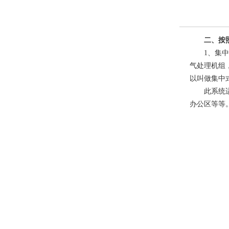
二、按照空
1、集中式
气处理机组
以叫做集中
此系统适用
办公区等等