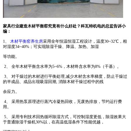
家具行业建造木材平衡窑究竟有什么好处？科瓦特机电的总监告诉小
编：
1、
木材平衡窑养生房
采用全年恒温恒湿工程设计，温度30~32℃，相
对湿度34~40%；可实现除湿干燥、降温、加热、加湿
等功
能。
2、 全年木材平衡含水率为5~6%，木材终含水率为8%（干基）。
3、 对干燥过的木材进行平衡处理,减少木材含水率梯度，防止干燥过
的半成品、成品出现吸湿回潮, 消除木材干燥过程中的残
余应力。
4、 采用热泵原理进行蒸汽冷凝热回收，无废热排放，节约运行费
用。
5、 采用专利技术回热循环除湿方式，可控制湿度更低，除湿效果大
于普通除湿干燥机30%以，在高温低湿条件下性能优越，